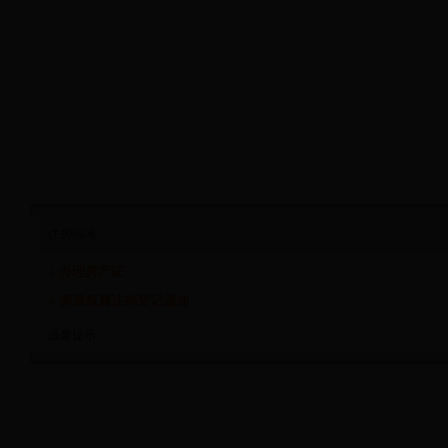
住房领域
办理房产证
房屋权属注销登记须知
温馨提示