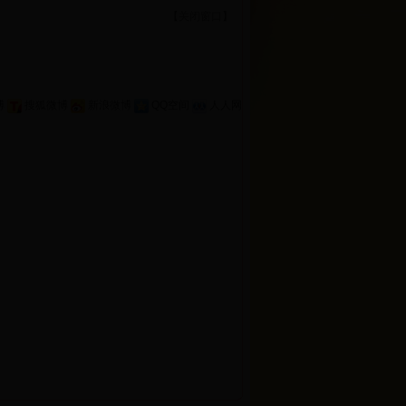
【
关闭窗口
】
博
搜狐微博
新浪微博
QQ空间
人人网