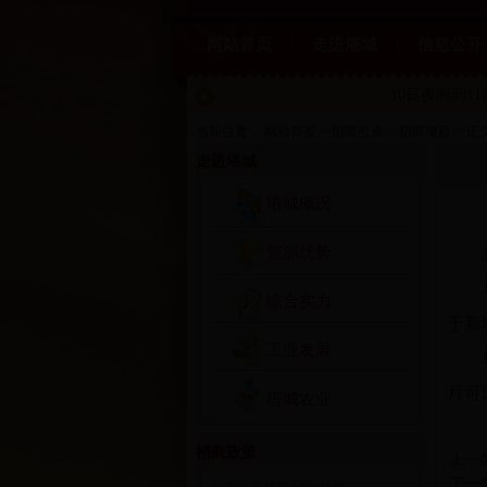
网站首页
走进塔城
信息公开
10日夜间到1
当前位置：
网站首页
>>
招商引资
>>
招商项目
>>
正
走进塔城
塔城概况
资源优势
总投
乌苏
综合实力
于新
工业发展
乌苏
月可
塔城农业
招商政策
上一
下一