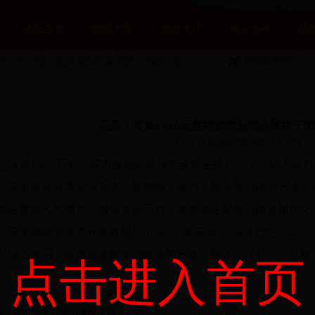
政民互动
微博大厅
微信大厅
网上办事
塔
塔城航班信息
1日白天：晴
，西风3到4转4到5级，18到35度。
文
乌苏：投资1.6亿元鑫福源商业综合体将于
2017-12-04
塔城地区广播电视台
(点击：
)
资1.6亿元的乌苏市鑫福源商业综合体主体已完工，进入室内外
市鑫福源商业综合体、集购物、休闲、娱乐等功能为一体。
城区聚集人气商气，增强发展活力，使新城区配套功能更加优化
市德鑫房地产开发有限公司法人 张庆国：“主体已经完工，现正
以投入使用，该商业体集休闲娱乐为一体，投入运行后，可以极
点击进入首页
条：自治区旅游行业固定资产投资情况势头良好
条：筑巢引凤 招商引资促发展