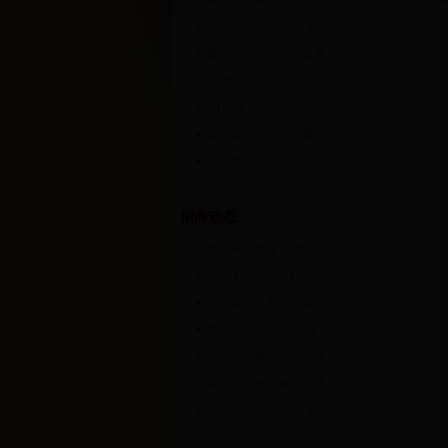
新疆布局建设“一核两...
2017年我区招商引资总...
新疆特色现代产业体系...
自治区旅游行业固定资...
2016年金融支持自治区...
第五届中国—亚欧博览...
外交部长王毅：亚欧博...
招商动态
新疆布局建设“一核两...
巴克图口岸进出口贸易...
地区旅游发展座谈会召开
裕民县：召开“生态旅...
乌苏市招商小分队赴河...
中国西部冰雪旅游节暨...
2017年我区招商引资总...