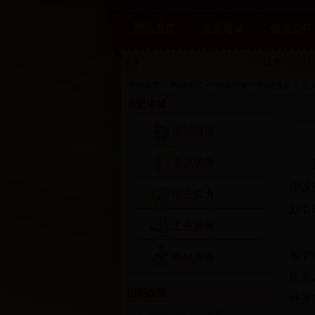
网站首页
走进塔城
信息公开
10日夜间到1
当前位置：
网站首页
>>
招商引资
>>
招商项目
>>
正
走进塔城
塔城概况
资源优势
从自
建设
综合实力
划引
工业发展
《规
融中
塔城农业
丝绸
招商政策
外开