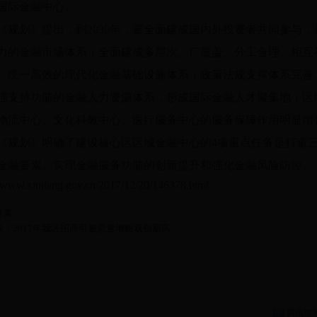
国际金融中心。
划》提出，到2030年，要全面建成国内外投资者共同参与，
力的金融市场体系；全面建成多层次、广覆盖、分工合理、相互
、统一高效的现代化金融基础设施体系；政策法规支撑体系完善
强支持功能的金融人力资源体系，形成国际金融人才聚集地；区
物流中心、文化科教中心、医疗服务中心的服务保障作用明显增
划》明确了建设核心区区域金融中心的4项重点任务是打造三
金融要素、实现金融服务功能的创新提升和强化金融风险防控。
//www.xinjiang.gov.cn/2017/12/20/146378.html
首条
条：2017年我区招商引资总量增幅双创新高
腾讯微