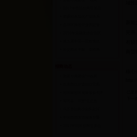
新疆布局建设“一核两...
域性
2017年我区招商引资总...
《规
新疆特色现代产业体系...
新能
自治区旅游行业固定资...
完善
2016年金融支持自治区...
第五届中国—亚欧博览...
有较
外交部长王毅：亚欧博...
商贸
《规
招商动态
核心
新疆布局建设“一核两...
http:
巴克图口岸进出口贸易...
已是
地区旅游发展座谈会召开
下一
裕民县：召开“生态旅...
乌苏市招商小分队赴河...
中国西部冰雪旅游节暨...
2017年我区招商引资总...