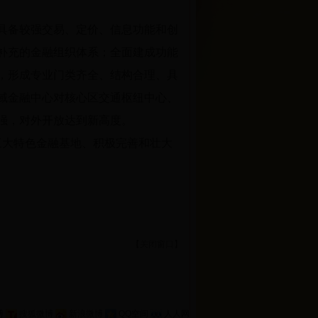
具备较强交易、定价、信息功能和创
补充的金融组织体系；全面建成功能
，形成专业门类齐全、结构合理、具
域金融中心对核心区交通枢纽中心、
强，对外开放达到新高度。
大特色金融基地、积极完善和壮大
【
关闭窗口
】
博
搜狐微博
新浪微博
QQ空间
人人网