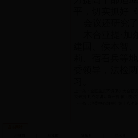
平，切实抓好《
会议还研究
木合亚提·加
建国、侯本智、
莉、宿召兵等地
委领导，法检两
习。
上一条：全区生态环境保护大会强调
克来提·扎克尔讲话肖开提·依明努尔
下一条：地委中心组举行第十八次
县市网站
塔城市
|
乌苏市
|
额敏县
|
沙湾县
|