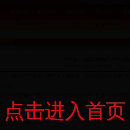
政民互动
微博大厅
微信大厅
网上办事
塔
塔城航班信息
1日白天：晴
，西风3到4转4到5级，18到35度。
文
政务动态
乌苏市：小麦田间测产 丰收在望
2018-07-09
塔城地区广播电视台
(点击：
)
眼下，乌苏市9万多亩小麦已进入成熟期，乌苏市农业技术推广
产工作。
在乌苏市西湖镇小麦种植户杨咏理的试验田里，技术人员正在测试
点击进入首页
麦，并用30亩地作为有机肥替代化肥的试验田。
乌苏市西湖镇小麦种植户 杨咏理：“我前些年都是正规的大田作物
记者：亩产下来有多少？