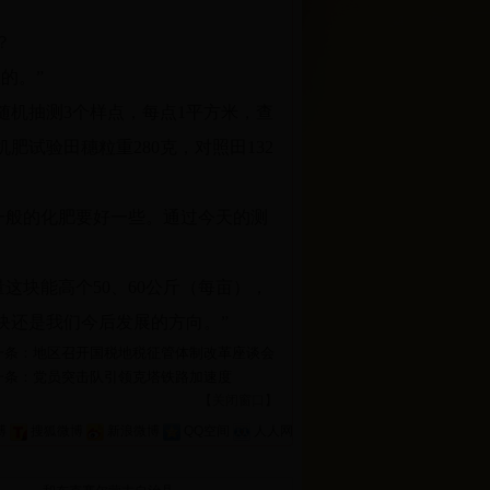
？
的。”
机抽测3个样点，每点1平方米，查
肥试验田穗粒重280克，对照田132
一般的化肥要好一些。通过今天的测
这块能高个50、60公斤（每亩），
块还是我们今后发展的方向。”
一条：地区召开国税地税征管体制改革座谈会
一条：党员突击队引领克塔铁路加速度
【
关闭窗口
】
博
搜狐微博
新浪微博
QQ空间
人人网