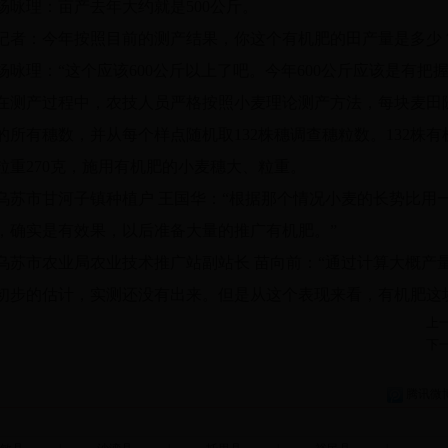
杨咏理：亩产去年大约就是500公斤。
记者：今年按照目前的测产结果，你这个有机肥的田产量是多少
杨咏理：“这个应该600公斤以上了吧。今年600公斤应该是有把握
在测产过程中，农技人员严格按照小麦理论测产方法，每块麦田随
的所有穗数，并从每个样点随机取132株穗调查穗粒数。132株有机
粒重270克，施用有机肥的小麦穗大、粒重。
乌苏市甘河子镇种植户 王国华：“根据那个情况小麦的长势比用
，确实是有效果，以后准备大量的推广有机肥。”
乌苏市农业局农业技术推广站副站长 苗向前：“通过计算大概产量
初步的估计，实测还没有出来。但是从这个表现来看，有机肥这
上
下
腾讯微