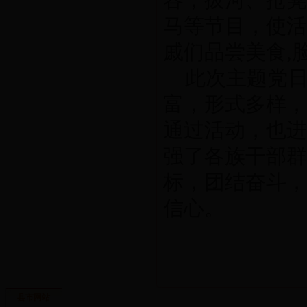
容；拔河、抢凳
马等节目，使活
戚们品尝美食,
此次主题党日
富，形式多样，
通过活动，也进
强了各族干部群
标，团结奋斗，
信心。
县市网站