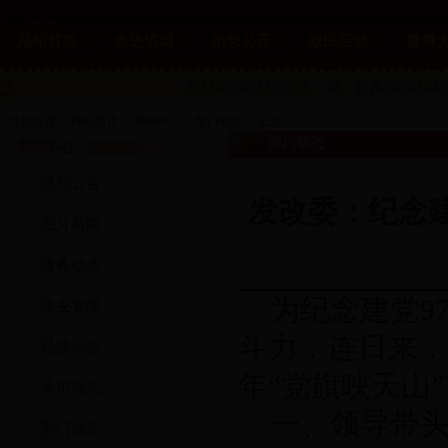
网站首页
走进塔城
信息公开
政民互动
微博
10日夜间到11日白天：晴
，西风3到4转4到
当前位置：
网站首页
>>
新闻中心
>>
部门动态
>>
正文
部门动态
新闻中心
通知公告
发改委：纪念建
图片新闻
政务动态
为纪念建党9
中央要闻
斗力，连日来，
经济动态
年“党旗映天山
县市动态
一、领导带
部门动态