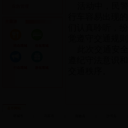
活动中，民
应急管理
行车容易出现的
主题游
们认真聆听，纷
觉遵守交通规则
吃在塔城
住在塔城
此次交通安
遵纪守法意识和
行在塔城
游在塔城
交通秩序。
县市网站
塔城市
|
乌苏市
|
额敏县
|
沙湾县
|