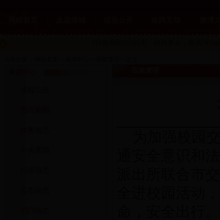
网站首页
走进塔城
信息公开
政民互动
微博
7日夜间到8日白天：晴间多云，西风3到4级
当前位置：
网站首页
>>
新闻中心
>>
应急管理
>>
正文
应急管理
新闻中心
通知公告
图片新闻
政务动态
为加强校园
中央要闻
通安全意识和法
派出所联合市交
经济动态
全进校园活动，
县市动态
命，安全出行。
部门动态