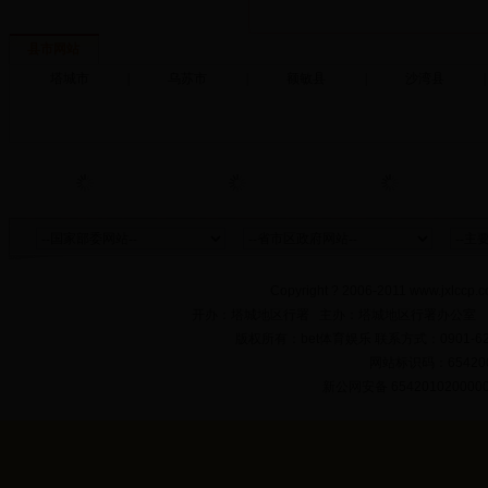
县市网站
塔城市
|
乌苏市
|
额敏县
|
沙湾县
|
Copyright ? 2006-2011 www.jxlccp.c
开办：塔城地区行署 主办：塔城地区行署办公室
版权所有：bet体育娱乐 联系方式：0901-622
网站标识码：654200
新公网安备 654201020000