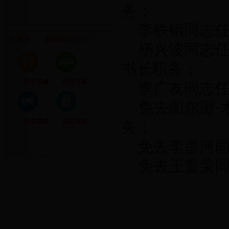
务；
李铁钢同志
主题游
杨兴波同志
书长职务；
吃在塔城
住在塔城
李广友同志
免去图尔逊·
行在塔城
游在塔城
务；
免去李彦河
免去王贵荣