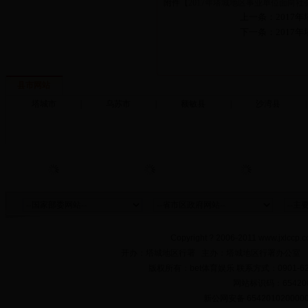
附件【
2017年塔城地区事业单位面向社
上一条：201
下一条：201
县市网站
塔城市
|
乌苏市
|
额敏县
|
沙湾县
|
Copyright ? 2006-2011 www.jxlccp.c
开办：塔城地区行署 主办：塔城地区行署办公室
版权所有：bet体育娱乐 联系方式：0901-622
网站标识码：654200
新公网安备 654201020000