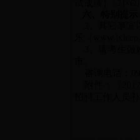
试成绩）÷2]×6
六、特别提示
2、其它事宜
乐（www.jxlcc
3、请考生做
市。
咨询电话：09
附件：《20
招聘工作人员补
塔城地
小
201