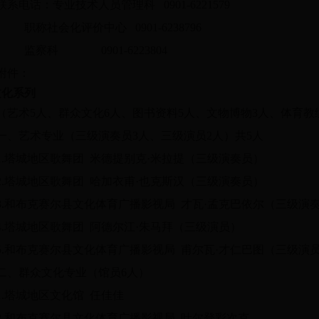
联系电话：专业技术人员管理科 0901-6221579
职称社会化评价中心 0901-6238796
监察科 0901-6223804
附件：
文化系列
（艺术5人、群众文化6人、图书资料5人、文物博物3人、体育教练
一、艺术专业（三级演奏员3人、三级演员2人）共5人
1.塔城地区歌舞团 米德提别克·米拉提（三级演奏员）
2.塔城地区歌舞团 哈加衣甫·也克斯汉（三级演奏员）
3.和布克赛尔县文化体育广播影视局 才瓦·孟克巴依尔（三级演
4.塔城地区歌舞团 阿德尔江·朱马拜（三级演员）
5.和布克赛尔县文化体育广播影视局 甫尔瓦·才仁巴图（三级演
二、群众文化专业（馆员6人）
1.塔城地区文化馆 任佳佳
2.和布克赛尔县文化体育广播影视局 叶尔登彩次克