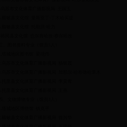
3乌苏市文化体育广播影视局 王国玉
4.额敏县文化馆 曼斯亚丁·丁木哈买提
5.额敏县文化馆 托勒洪·哈力
6裕民县文化馆 也尔肯哈孜·赛尔哈孜
三、图书资料专业（馆员5人）
1.塔城地区图书馆 梁现伟
2.乌苏市文化体育广播影视局 杨银霞
3.乌苏市文化体育广播影视局 加那尔·哈布德哈里木
4.托里县文化体育广播影视局 李昊青
5.托里县文化体育广播影视局 王燕
四、文物博物专业（馆员3人）
1.塔城地区博物馆 钱克平
2.额敏县文化体育广播影视局 曾兴华
3.塔城市文化体育广播影视局 王培铎