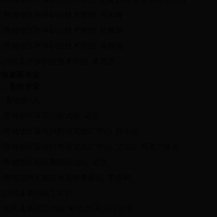
3.塔城地区中等职业技术学校 齐淑青
4.塔城地区中等职业技术学校 任佩煜
5.塔城地区中等职业技术学校 袁春城
6.沙湾县中等职业技术学校 常思思
畜牧兽医专业
一、畜牧专业
（畜牧师8人）
1.塔城地区草原消防大队 赵杰
2.塔城地区畜牧科技研究推广中心 任小东
3.塔城地区畜牧科技研究推广中心 艾山江·阿布力米提
4.塔城地区蝗鼠测报防治站 赵磊
5.塔城市阿不都拉乡畜牧兽医站 李振明
6.沙湾县草原站丁富洪
7.裕民县草原工作站 哈德力·马合苏提汗