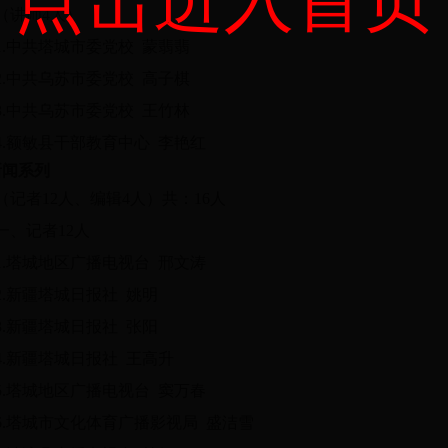
点击进入首页
（讲师4人）
1.中共塔城市委党校 蒙翡翡
2.中共乌苏市委党校 高子棋
3.中共乌苏市委党校 王竹林
4.额敏县干部教育中心 李艳红
新闻系列
（记者12人、编辑4人）共：16人
一、记者12人
1.塔城地区广播电视台 邢文涛
2.新疆塔城日报社 姚明
3.新疆塔城日报社 张阳
4.新疆塔城日报社 王高升
5.塔城地区广播电视台 窦万春
6.塔城市文化体育广播影视局 盛洁雪