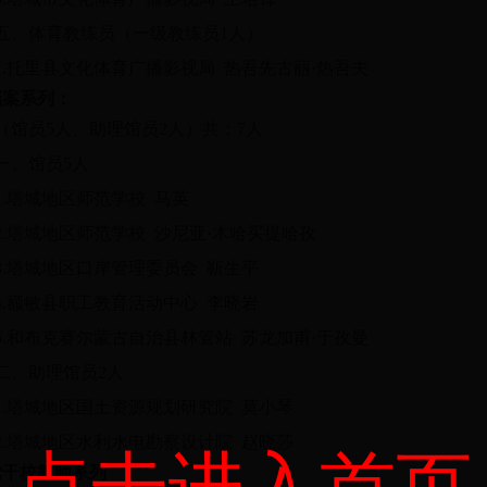
五、体育教练员（一级教练员1人）
1.托里县文化体育广播影视局 热吾先古丽·热吾夫
档案系列：
（馆员5人、助理馆员2人）共：7人
一、馆员5人
1.塔城地区师范学校 马英
2.塔城地区师范学校 沙尼亚·木哈买提哈孜
3.塔城地区口岸管理委员会 靳生平
4.额敏县职工教育活动中心 李晓岩
5.和布克赛尔蒙古自治县林管站 苏龙加甫·于孜曼
二、助理馆员2人
1.塔城地区国土资源规划研究院 莫小琴
2.塔城地区水利水电勘察设计院 赵晓莎
党干校教师系列