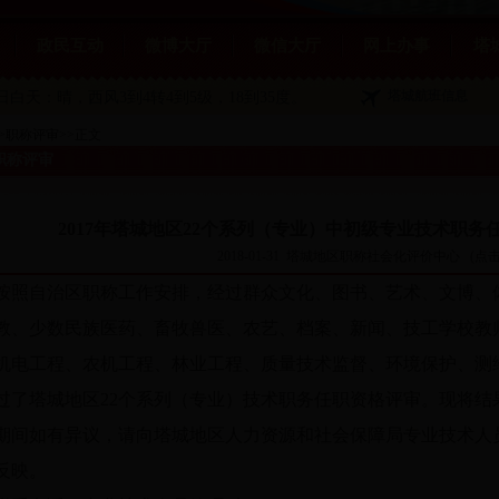
政民互动
微博大厅
微信大厅
网上办事
塔
塔城航班信息
1日白天：晴
，西风3到4转4到5级，18到35度。
>
职称评审
>>
正文
职称评审
2017年塔城地区22个系列（专业）中初级专业技术职
2018-01-31
塔城地区职称社会化评价中心
(点
按照自治区职称工作安排，经过群众文化、图书、艺术、文博、
教、少数民族医药、畜牧兽医、农艺、档案、新闻、技工学校教
机电工程、农机工程、林业工程、质量技术监督、环境保护、测绘工
过了塔城地区22个系列（专业）技术职务任职资格评审。现将结
期间如有异议，请向塔城地区人力资源和社会保障局专业技术人
反映。