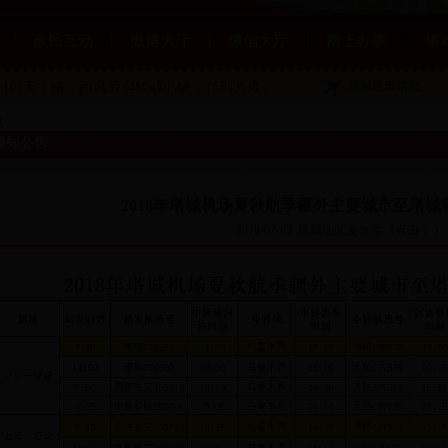
政民互动
微博大厅
微信大厅
网上办事
塔
塔城航班信息
1日白天：晴
，西风3到4转4到5级，18到35度。
文
通知公告
2018年塔城机场夏秋航季疆外主要城市至塔
2018-07-03
塔城地区发改委
(点击：
)