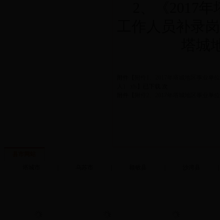
2、《201
工作人员补录岗
塔城
附件【
附件1、2017年塔城地区事业
人）.xls
】
已下载
次
附件【
附件2、2017年塔城地区事业单
县市网站
塔城市
|
乌苏市
|
额敏县
|
沙湾县
|