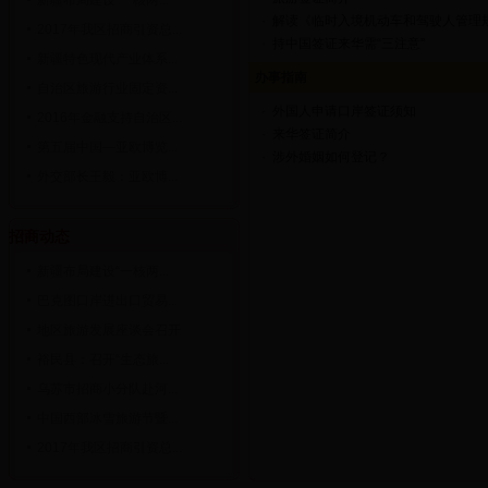
新疆布局建设“一核两...
·
解读《临时入境机动车和驾驶人管理
2017年我区招商引资总...
·
持中国签证来华需“三注意”
新疆特色现代产业体系...
办事指南
自治区旅游行业固定资...
·
外国人申请口岸签证须知
2016年金融支持自治区...
·
来华签证简介
第五届中国—亚欧博览...
·
涉外婚姻如何登记？
外交部长王毅：亚欧博...
招商动态
新疆布局建设“一核两...
巴克图口岸进出口贸易...
地区旅游发展座谈会召开
裕民县：召开“生态旅...
乌苏市招商小分队赴河...
中国西部冰雪旅游节暨...
2017年我区招商引资总...