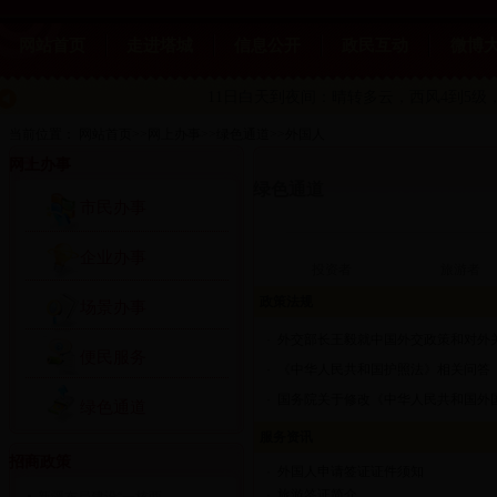
网站首页
走进塔城
信息公开
政民互动
微博
11日白天到夜间：晴转多云
，西风4到5级，
当前位置：
网站首页
>>
网上办事
>>
绿色通道
>>
外国人
网上办事
绿色通道
市民办事
企业办事
投资者
旅游者
政策法规
场景办事
·
外交部长王毅就中国外交政策和对外关系
便民服务
·
《中华人民共和国护照法》相关问答
·
国务院关于修改《中华人民共和国外国人
绿色通道
服务资讯
招商政策
·
外国人申请签证证件须知
·
旅游签证简介