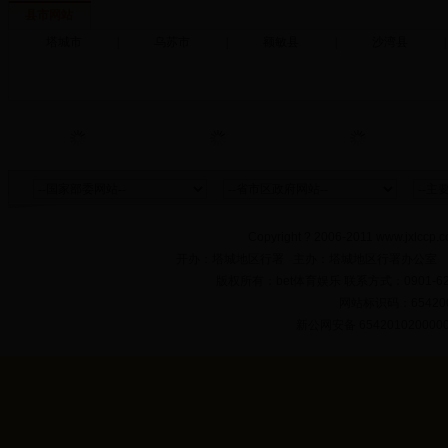
县市网站
塔城市
|
乌苏市
|
额敏县
|
沙湾县
|
Copyright ? 2006-2011 www.jxlccp.c
开办：塔城地区行署 主办：塔城地区行署办公室
版权所有：bet体育娱乐 联系方式：0901-622
网站标识码：654200
新公网安备 654201020000