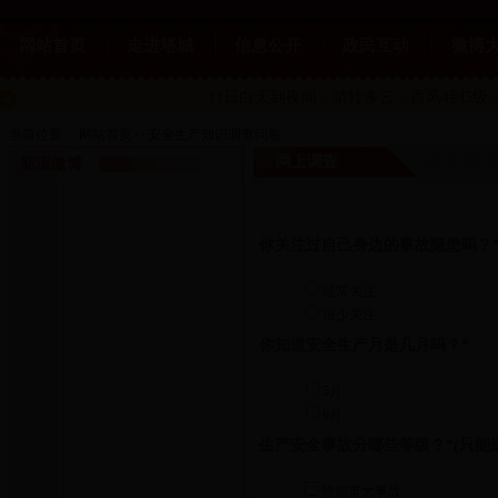
网站首页
走进塔城
信息公开
政民互动
微博
11日白天到夜间：晴转多云
，西风4到5级，
当前位置：
网站首页
>>
安全生产知识调查问卷
网上调查
新浪微博
你关注过自己身边的事故隐患吗？
经常关注
很少关注
你知道安全生产月是几月吗？
*
5月
6月
生产安全事故分哪些等级？
*
(只能选
特别重大事故