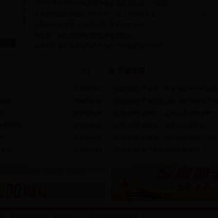
习近平主持召开中央全面深化改革委员会第三次会议
2018-07-
■
李克强会见这些国家领导人时，桌上为何放个表？
2018-07-
■
中国探月科技与“月球博物馆”特展在京举行
2018-07-
■
李克强：按实名制将就业服务落实到人
2018-07-
■
5
6
胡春华出席全国东西部扶贫协作工作推进会并讲话
2018-07-
■
应急管理
更多
2018/07/03
[应急管理]
塔城市：开展有限空间作业事
■
活动
2018/06/11
[应急管理]
开展应急演练 筑牢安全生产
■
化
2018/06/07
[应急管理]
塔城市：召开生态环境保护大
■
河西学院
2018/05/16
[应急管理]
塔城市：交通安全进校园
■
村
2018/04/30
[应急管理]
塔城市：召开应急管理工作联
■
容忽视
2018/04/18
[应急常识]
燃气热水器的正确使用
■
指南
|
信息公开目录
|
依申请公开
|
建议提案办理结果