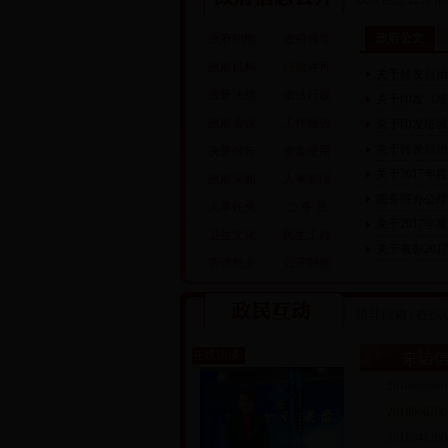
政府公文
政府职能
政府领导
政府机构
行政许可
关于转发自治
政策法规
依法行政
关于印发《塔
政府会议
工作报告
关于印发塔城
关于转发自治
决算报告
资金使用
关于2017
政府采购
人事管理
国务院办公厅
人事任免
公 务 员
关于2017
卫生文化
民生工程
关于表彰20
劳动就业
公开制度
领导信箱
|
在线
在线访谈
2018060900
2018060200
2018041200