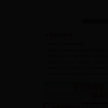
1
2
3
4
塔城反邪教专栏
[新闻热点]
警惕邪教毒害儿童
■
[新闻热点]
云南省峨山县在校园开展反邪教宣传
■
[新闻热点]
陈一新：加快推进市域社会治理现代
■
[新闻热点]
反邪教话剧《魂归何处》走进张掖市
■
[新闻热点]
浙江长兴县反邪流动宣传车开进新农
■
[新闻热点]
网络安全意识更加全面 关键设施不
■
政府信息公开