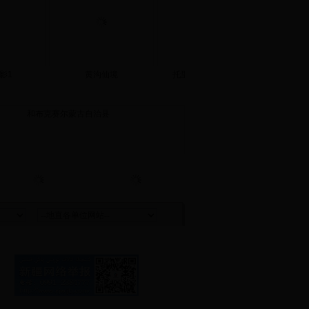
影1
黄沟仙境
托里县苏拉夏情人谷
托里县
和布克赛尔蒙古自治县