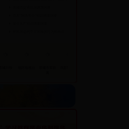
塔城市交通状况调查问卷
有关“网络安全”知识调查问卷
安全生产知识调查问卷
您对身边的不文明旅游行为的看法
塔城日报
地区电视台
塔城市零距
乌苏零距离
额敏零距离
沙湾零距离
托
离