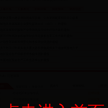
人事任免
人事考试
职称评审
财政预算
财政信息
区推进重大建设项目批准与实施、公共资源配置和社会公益事...
城地区本级国有企业委托监管办法（试行）》的通知
地区发展纺织服装产业带动就业2018年行动方案的通知
区2018年简政放权放管结合优化服务改革工作方案的通知
年度计划生育目标管理责任制考核评估情况的通报
关于对2017年落实有关重大政策措施真抓实干成效明显地方予...
年度地区安全生产目标管理考核情况的通报
17年度地区安全生产工作先进单位的通报
访谈
|
问卷调查
流水号：
查询密码：
我要写信
|
更多信件
1
塔城地区事业编考试
已经回复
1
2018塔城地区事业编
已经回复
1
塔城地区快递运营问题咨询
已经回复