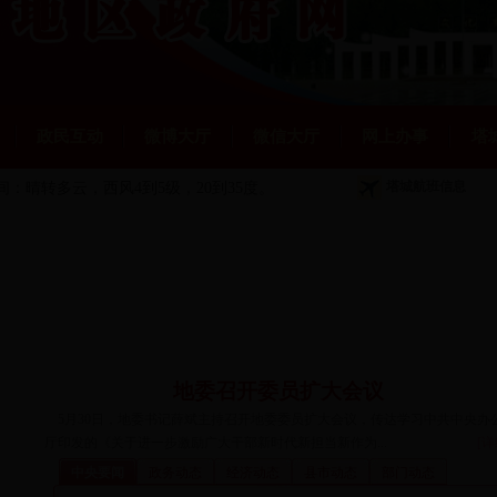
政民互动
微博大厅
微信大厅
网上办事
塔
塔城航班信息
夜间：晴转多云
，西风4到5级，20到35度。
地委召开委员扩大会议
5月30日，地委书记薛斌主持召开地委委员扩大会议，传达学习中共中央办
厅印发的《关于进一步激励广大干部新时代新担当新作为...
[详
中央要闻
政务动态
经济动态
县市动态
部门动态