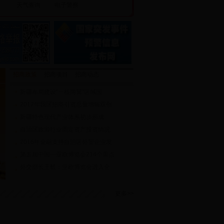
天气查询
电子警察
招商政策
招商项目
招商动态
新疆布局建设“一核两翼”区域国...
2017年我区招商引资总量增幅双创...
新疆特色现代产业体系初步形成
自治区旅游行业固定资产投资情况...
2016年金融支持自治区外贸企业发...
第五届中国—亚欧博览会214个重点...
外交部长王毅：亚欧博览会进入全...
更多>>