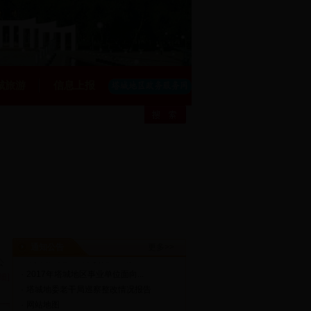
城旅游
信息上报
·
关于2018年自治区学前及义务...
·
2017年塔城地区事业单位面向...
·
2018年塔城机场夏秋航季疆外...
·
2017年塔城地区社会保险基本...
通知公告
更多>>
·
中共塔城地区民宗委党组巡察...
公
·
2017年塔城地区事业单位面向...
细]
·
塔城地委老干局巡察整改情况报告
·
网站地图
·
2018年度塔城地区中央财政专...