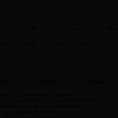
天鹅
北山花海
荷花光
敏县
|
沙湾县
|
托里县
|
裕民县
|
right ? 2006-2011 www.jxlccp.com All Rights Reserved
署 主办：塔城地区行署办公室 承办：塔城地区行署电子政务办公室
et体育娱乐 联系方式：0901-6227825 新ICP备12003119号
网站标识码：6542000001