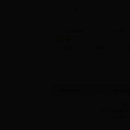
边防线风光
水与雪
县市网站
塔城市
|
乌苏市
|
额
Copy
开办：塔城地区行
版权所有：b