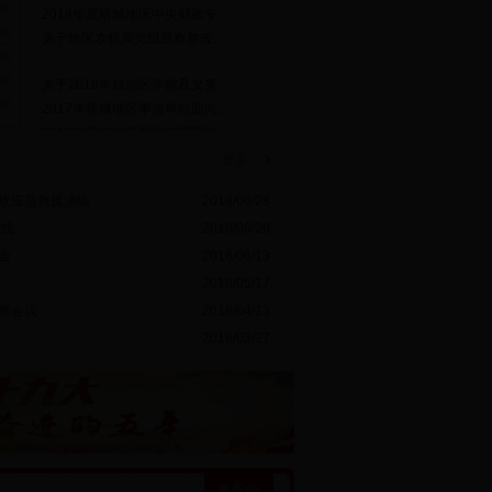
09
·
关于地区农机局党组巡察整改...
09
09
·
关于2018年自治区学前及义务...
06
·
2017年塔城地区事业单位面向...
06
·
2018年塔城机场夏秋航季疆外...
·
2017年塔城地区社会保险基本...
更多
·
中共塔城地区民宗委党组巡察...
·
2017年塔城地区事业单位面向...
故应急救援演练
2018/06/28
·
塔城地委老干局巡察整改情况报告
防线
2018/06/26
·
网站地图
会
2018/06/13
·
2018年度塔城地区中央财政专...
2018/05/17
·
关于地区农机局党组巡察整改...
席会议
2018/04/13
2018/03/27
更多>>