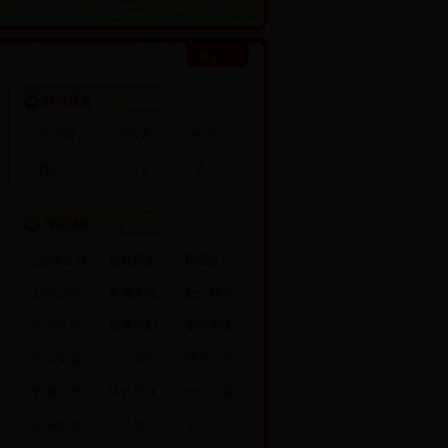
更多>>
绿色通道
投资者
旅游者
外国人
残疾人
农 民
儿 童
便民服务
公积金查询
铁路信息
航空信息
万能计算
彩票查询
外汇牌价
旅游资讯
新疆地图
家常菜谱
股票基金
公交查询
黄页信息
邮编区号
手机归属
软件下载
疾病查询
EMS查询
万 年 历