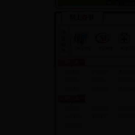
教育领域
社会保障
医疗卫生
市民办事
劳动就业
户籍管理
教育领域
公 积 金
残 疾 人
失业保险
职业资格
个人纳税
医疗保险
企业办事
准营准办
设立变更
年审年检
人力资源
安全生产
治安管理
破产注销