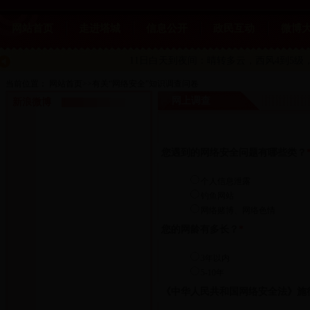
网站首页
走进塔城
信息公开
政民互动
微博
11日白天到夜间：晴转多云
，西风4到5级，
当前位置：
网站首页
>>
有关“网络安全”知识调查问卷
网上调查
新浪微博
您遇到的网络安全问题有哪些类？
个人信息泄露
钓鱼网站
网络赌博、网络色情
您的网龄有多长？
*
3年以内
5-10年
《中华人民共和国网络安全法》施