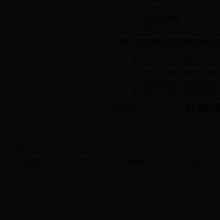
比较慢的电脑
肉食鸡
文明上网自律公约的内容包括
*
(只
自觉遵纪守法，倡导社会公德
提倡自主创新，摒弃盗版剽窃
提倡诚实守信，摒弃弄虚作假
提倡公平竞争，摒弃尔虞我诈
请输入验证码:
县市网站
塔城市
|
乌苏市
|
额敏县
|
沙湾县
|