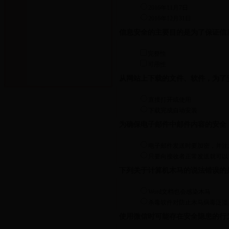
2016年11月7日
2016年12月31日
信息安全的主要目的是为了保证信
完整性
可用性
从网站上下载的文件、软件，为了
直接打开或使用
下载完成自动安装
为确保电子邮件中邮件内容的安全
电子邮件发送时要加密，并注
只要向接收者正常发送就可以
下列关于计算机木马的说法错误的
Word文档也会感染木马
杀毒软件对防止木马病毒泛滥
使用微信时可能存在安全隐患的行