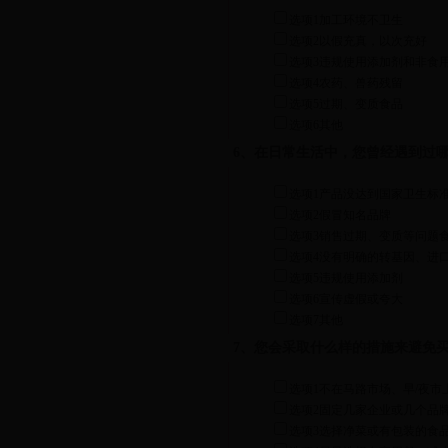
选项1加工环境不卫生
选项2以假充真，以次充好
选项3违规使用添加剂和非食
选项4农药、兽药残留
选项5过期、变质食品
选项6其他
6、在日常生活中，您曾经遇到过
选项1产品没达到国家卫生标
选项2假冒知名品牌
选项3销售过期、变质等问题
选项4没有明确的转基因、进
选项5违规使用添加剂
选项6宣传虚假或夸大
选项7其他
7、您会采取什么样的措施来避免
选项1不在马路市场、早/夜市
选项2固定几家企业或几个品
选项3选择净菜或有包装的食