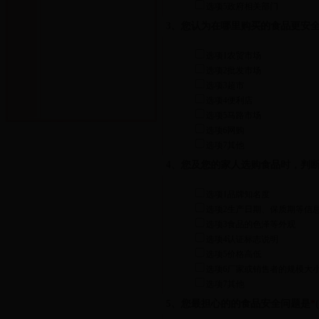
选项5政府相关部门
3、您认为在哪里购买的食品更安
选项1农贸市场
选项2批发市场
选项3超市
选项4便利店
选项5马路市场
选项6网购
选项7其他
4、您及您的家人选购食品时，判
选项1品牌知名度
选项2生产日期、保质期等信
选项3食品的色泽等外观
选项4认证标志说明
选项5价格高低
选项6厂家或销售者的规模大
选项7其他
5、您最担心的的食品安全问题是
*