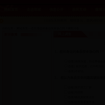
网站首页
走进塔城
信息公开
政民互动
微博
11日白天到夜间：晴转多云
，西风4到5级，
当前位置：
网站首页
>>
您对身边的食品安全放心吗？调查问卷
网上调查
新浪微博
1、您对身边的食品安全放心吗？
*
选项1保持乐观，经过整顿会
选项2 表示悲观，已不再信任
选项3不好说
2、 您认为食品安全问题应该由谁
选项1生产加工厂家
选项2中间商
选项3物流及配送企业
选项4批发及零售市场