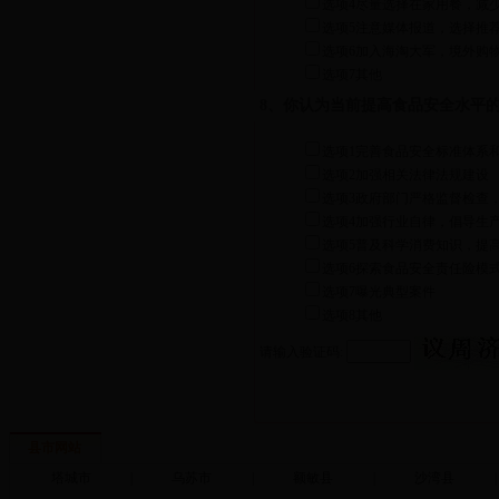
选项4尽量选择在家用餐，减
选项5注意媒体报道，选择推
选项6加入海淘大军，境外购
选项7其他
8、你认为当前提高食品安全水平
选项1完善食品安全标准体系
选项2加强相关法律法规建设
选项3政府部门严格监督检查
选项4加强行业自律，倡导生
选项5普及科学消费知识，提
选项6探索食品安全责任险模
选项7曝光典型案件
选项8其他
请输入验证码:
县市网站
塔城市
|
乌苏市
|
额敏县
|
沙湾县
|