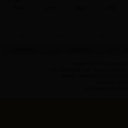
县市网站
塔城市
|
乌苏市
|
额敏县
|
沙湾县
|
Copyright ? 2006-2011 www.jxlccp.c
开办：塔城地区行署 主办：塔城地区行署办公室
版权所有：bet体育娱乐 联系方式：0901-622
网站标识码：654200
新公网安备 654201020000