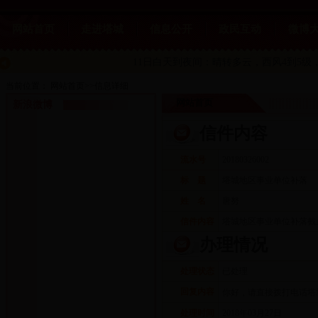
网站首页
走进塔城
信息公开
政民互动
微博
11日白天到夜间：晴转多云
，西风4到5级，
当前位置：
网站首页
>>
信息详细
网站首页
新浪微博
信件内容
流水号
20180326002
标 题
塔城地区事业单位补落
姓 名
唐努
信件内容
塔城地区事业单位补落截
办理情况
处理状态
已处理
回复内容
你好，请直接拨打电话塔
处理时间
2018年03月27日