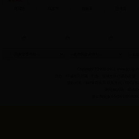
县市网站
塔城市
|
乌苏市
|
额敏县
|
沙湾县
|
Copyright ? 2006-2011 www.jxlccp.c
开办：塔城地区行署 主办：塔城地区行署办公室
版权所有：bet体育娱乐 联系方式：0901-622
网站标识码：654200
新公网安备 654201020000