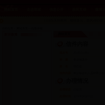
网站首页
走进塔城
信息公开
政民互动
微博
11日白天到夜间：晴转多云
，西风4到5级，
当前位置：
网站首页
>>
信息详细
网站首页
新浪微博
信件内容
流水号
20180411001
标 题
事业编递补
姓 名
胡巴提
信件内容
事业编递补人员聘用公告
办理情况
处理状态
已处理
处理时间
2018年04月13日