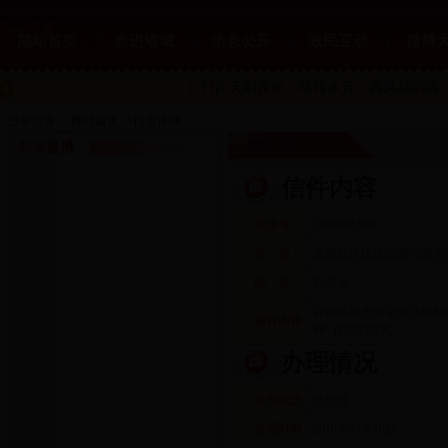
网站首页
走进塔城
信息公开
政民互动
微博
11日白天到夜间：晴转多云
，西风4到5级，
当前位置：
网站首页
>>
信息详细
网站首页
新浪微博
信件内容
流水号
20180412001
标 题
塔城地区快递运营问题咨
姓 名
程先生
目前塔城市快递企业除顺
信件内容
网+政策的落实。
办理情况
处理状态
已处理
处理时间
2018年04月18日