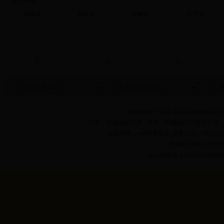
县市网站
塔城市
|
乌苏市
|
额敏县
|
沙湾县
|
Copyright ? 2006-2011 www.jxlccp.c
开办：塔城地区行署 主办：塔城地区行署办公室
版权所有：bet体育娱乐 联系方式：0901-622
网站标识码：654200
新公网安备 654201020000