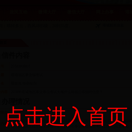
政民互动
微博大厅
微信大厅
网上办事
塔
塔城航班信息
夜间：晴转多云
，西风4到5级，20到35度。
首页
信件内容
水号
20180609001
 题
塔城地区事业编考试
 名
曼丽克·恰勒哈尔
件内容
2018年塔城地区事业单位考试大概什么时候公布招聘信息？
办理情况
点击进入首页
理状态
已处理
你好，目前自治区党委编办已向各地州下发了《2018年塔城地区事业单位招
复内容
办、自治区人社厅相关安排，启动2018年事业单位招聘考试工作。(回复单位