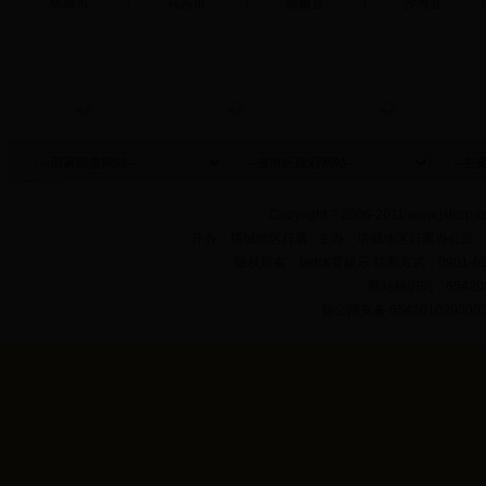
塔城市
|
乌苏市
|
额敏县
|
沙湾县
|
Copyright ? 2006-2011 www.jxlccp.c
开办：塔城地区行署 主办：塔城地区行署办公室
版权所有：bet体育娱乐 联系方式：0901-622
网站标识码：654200
新公网安备 654201020000