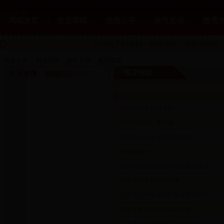
网站首页
走进塔城
信息公开
政民互动
微博
11日白天到夜间：晴转多云
，西风4到5级，
当前位置：
网站首页
>>
政民互动
>>
领导信箱
领导信箱
新浪微博
塔城地区事业编考试
2018塔城地区事业编
塔城地区快递运营问题咨询
事业编递补
关于申报富民安居工程补贴的要求
塔城地区事业单位补落
关于2017年塔城地区补录面试时间
关于手机分期按揭还款事宜