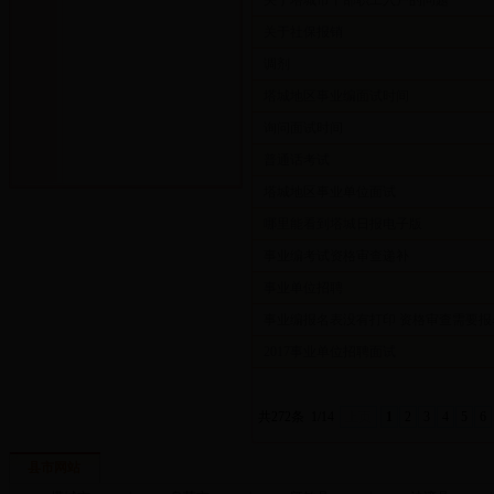
关于塔城市干部职工入户的问题
关于社保报销
调剂
塔城地区事业编面试时间
询问面试时间
普通话考试
塔城地区事业单位面试
哪里能看到塔城日报电子版
事业编考试资格审查递补
事业单位招聘
事业编报名表没有打印 资格审查需要报
2017事业单位招聘面试
共272条
1/14
上页
1
2
3
4
5
6
县市网站