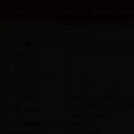
网站首页
走进塔城
信息公开
政民互动
微博
11日白天到夜间：晴转多云
，西风4到5级，
当前位置：
网站首页
>>
网上办事
>>
企业办事
>>
设立变更
网上办事
市民办事
企业办事
准营准办
设立变更
劳动保障
人力资源
场景办事
专利版权
商务活动
便民服务
·
外商投资企业设立及变更许可办事指南
·
有限责任公司分公司的设立、变更、注
绿色通道
·
企业法定代表人的核准
·
有限责任公司设立
招商政策
·
公司登记收费标准