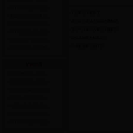
新疆布局建设“一核两...
2017年我区招商引资总...
·
公司登记注册程序
新疆特色现代产业体系...
·
非公司企业法人登记收费标准
自治区旅游行业固定资...
·
非公司企业法人登记注册程序
2016年金融支持自治区...
·
企业名称预先核准登记
第五届中国—亚欧博览...
·
企业名称登记的程序
外交部长王毅：亚欧博...
招商动态
新疆布局建设“一核两...
巴克图口岸进出口贸易...
地区旅游发展座谈会召开
裕民县：召开“生态旅...
乌苏市招商小分队赴河...
中国西部冰雪旅游节暨...
2017年我区招商引资总...