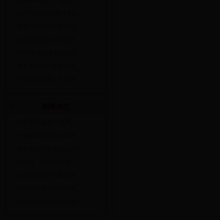
新疆布局建设“一核两...
2017年我区招商引资总...
新疆特色现代产业体系...
自治区旅游行业固定资...
2016年金融支持自治区...
第五届中国—亚欧博览...
外交部长王毅：亚欧博...
招商动态
新疆布局建设“一核两...
巴克图口岸进出口贸易...
地区旅游发展座谈会召开
裕民县：召开“生态旅...
乌苏市招商小分队赴河...
中国西部冰雪旅游节暨...
2017年我区招商引资总...