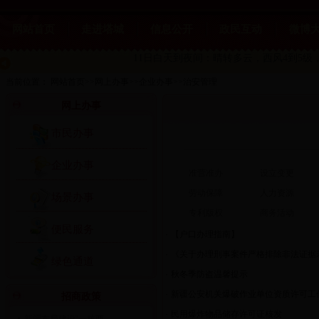
网站首页
走进塔城
信息公开
政民互动
微博
11日白天到夜间：晴转多云
，西风4到5级，
当前位置：
网站首页
>>
网上办事
>>
企业办事
>>
治安管理
网上办事
市民办事
企业办事
准营准办
设立变更
劳动保障
人力资源
场景办事
专利版权
商务活动
便民服务
·
【户口办理指南】
·
《关于办理刑事案件严格排除非法证据
绿色通道
·
秋冬季防盗温馨提示
·
新疆公安机关爆破作业单位资质许可工
招商政策
·
民用爆炸物品储存许可证核发