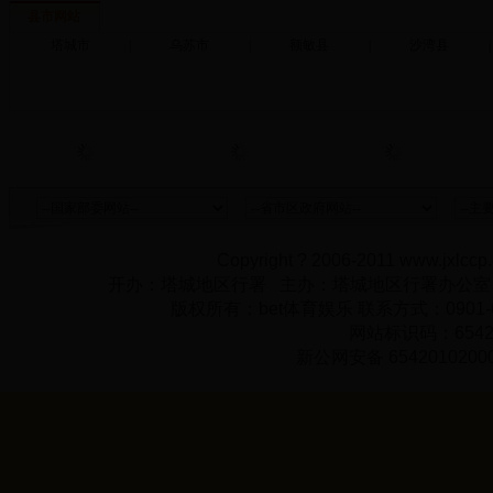
县市网站
塔城市
|
乌苏市
|
额敏县
|
沙湾县
|
Copyright ? 2006-2011 www.jxlccp.
开办：塔城地区行署 主办：塔城地区行署办公
版权所有：bet体育娱乐 联系方式：0901-62
网站标识码：65420
新公网安备 6542010200