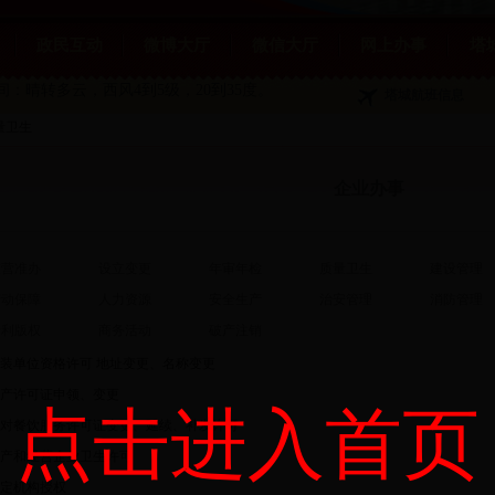
政民互动
微博大厅
微信大厅
网上办事
塔
夜间：晴转多云
，西风4到5级，20到35度。
塔城航班信息
量卫生
企业办事
营准办
设立变更
年审年检
质量卫生
建设管理
动保障
人力资源
安全生产
治安管理
消防管理
利版权
商务活动
破产注销
装单位资格许可 地址变更、名称变更
产许可证申领、变更
点击进入首页
对餐饮服务许可证变更、延续、补发许可
产和经营企业卫生许可
定机构授权