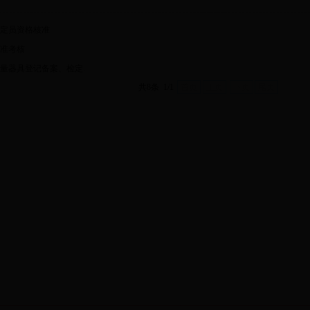
定员资格核准
准考核
量器具登记备案、检定.
共8条 1/1
首页
上页
下页
尾页