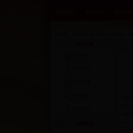
网站首页
走进塔城
信息公开
11日白天到
当前位置：
网站首页
>>
网上办事
>>
企业办事
>>
质
网上办事
市民办事
企业办事
准
劳
场景办事
专
便民服务
·
气瓶充
·
食品生
绿色通道
·
权限内
·
食品生
招商政策
·
计量检