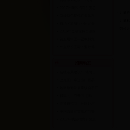
新疆布局建设“一核两...
2017年我区招商引资总...
·
计量检
新疆特色现代产业体系...
·
计量标
自治区旅游行业固定资...
·
强检计
2016年金融支持自治区...
第五届中国—亚欧博览...
外交部长王毅：亚欧博...
招商动态
新疆布局建设“一核两...
巴克图口岸进出口贸易...
地区旅游发展座谈会召开
裕民县：召开“生态旅...
乌苏市招商小分队赴河...
中国西部冰雪旅游节暨...
2017年我区招商引资总...