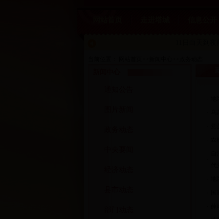
网站首页
走进塔城
信息公开
11日白天到
当前位置：
网站首页
>>
新闻中心
>>
政务动态
新闻中心
通知公告
·
地
图片新闻
·
乌
·
党
政务动态
·
农
中央要闻
自
·
代
经济动态
·
地
县市动态
·
国
·
薛
部门动态