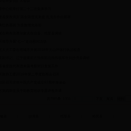
委召开委员扩大会议
委中心组举行第二十二次集体学习
里县突发洪灾 陈全国雪克来提·扎克尔作出部署
承红色基因 为党旗增光添彩
斌在和布克赛尔蒙古自治县、托里县调研
区领导开展“七一”走访慰问活动
区人大工委在塔城市开展2018年天山环保行执法检查
委副书记、辽宁援疆前方指挥部总指挥杨军生到沙湾县调研
东省党政代表团来疆考察对口支援工作
区政协工委2018年第二季度协商会召开
治区召开庆祝中国共产党成立97周年座谈会
区第四期党员干部教育培训专题讲座开课
共7095条 1/355
首页
上页
下页
尾页
敏县
|
沙湾县
|
托里县
|
裕民县
|