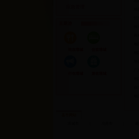
·
地
应急管理
·
地
·
托
主题游
·
传
·
薛
·
地
吃在塔城
住在塔城
·
地
·
地
·
广
行在塔城
游在塔城
·
地
·
自
·
地
县市网站
塔城市
|
乌苏市
|
额