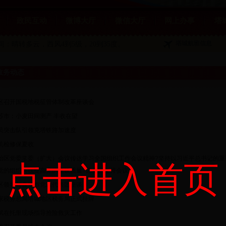
政民互动
微博大厅
微信大厅
网上办事
塔
塔城航班信息
夜间：晴转多云
，西风4到5级，20到35度。
政务动态
区召开国税地税征管体制改革座谈会
苏市：小麦田间测产 丰收在望
员突击队引领克塔铁路加速度
机检修保夏收
治区党委常委（扩大）会议传达学习全国组织工作会议精神?坚持以习近平总书记的重
点击进入首页
党的组织路线提高党的建设质量?陈全国主持会议
区领导与盘锦市党政代表团座谈
家税务总局塔城地区税务局正式挂牌
斌在托里现场指导抢险救灾工作