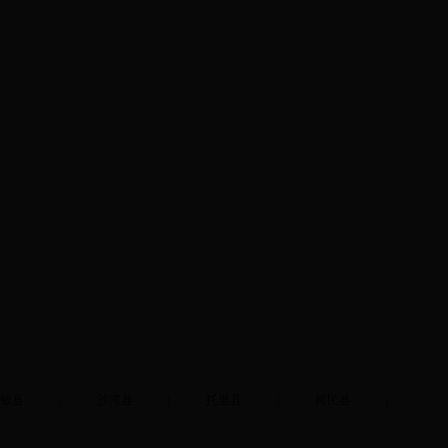
敏县
|
沙湾县
|
托里县
|
裕民县
|