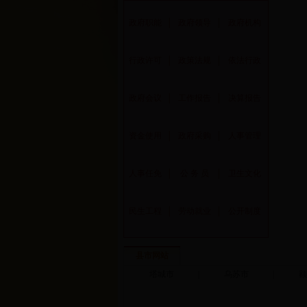
政府职能
│
政府领导
│
政府机构
行政许可
│
政策法规
│
依法行政
政府会议
│
工作报告
│
决算报告
资金使用
│
政府采购
│
人事管理
人事任免
│
公 务 员
│
卫生文化
民生工程
│
劳动就业
│
公开制度
县市网站
塔城市
|
乌苏市
|
额