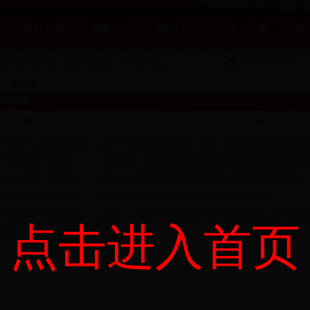
政民互动
微博大厅
微信大厅
网上办事
塔
塔城航班信息
夜间：晴转多云
，西风4到5级，20到35度。
>
人事管理
人事管理
索引号
名称
7－3-15_C/2018-0209001
2017年塔城地区22个系列（专业）中初级专业技术职务
7－3-30/2017-1213002
公告（六） 2017?年塔城地区事业单位面向社会公开考
7－3-30/2017-1213001
关于公开选调塔城地委宣传部工作人员有关事宜的公告
7－3-30/2017-0915001
乌苏开展地区公招乌苏考区笔试考务工作培训
7－3-30/2017-0915002
公告（一）2017年塔城地区事业单位面向社会公开考试
点击进入首页
1/12
上页
1
2
3
4
5
6
..
12
下页