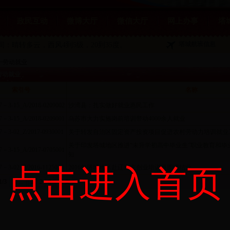
政民互动
微博大厅
微信大厅
网上办事
塔
塔城航班信息
夜间：晴转多云
，西风4到5级，20到35度。
>
劳动就业
劳动就业
索引号
名称
7－3-15_A/2018-0209002
沙湾县：扎实做好就业惠民工作
7－3-15_A/2018-0209001
乌苏市大力实施岗前培训带动4000余人就业
7－3-02_Z/2017-0930001
关于转发自治区固定资产投资项目促进农村劳动力培训就业
关于印发塔城地区推进“未升学初高中毕业生”职业教育和毕
7－3-15_A/2017-0705001
知
点击进入首页
7－3-02_Z/2016-1125023
2016年塔城地区赴辽自主创业培训班圆满结业
1/3
上页
1
2
3
下页