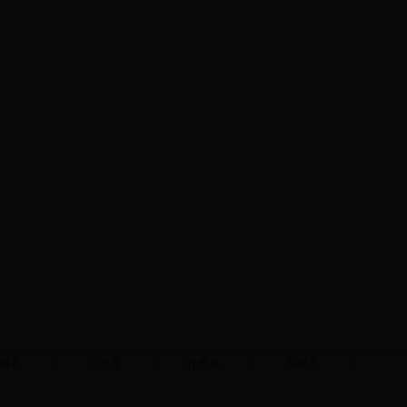
敏县
|
沙湾县
|
托里县
|
裕民县
|