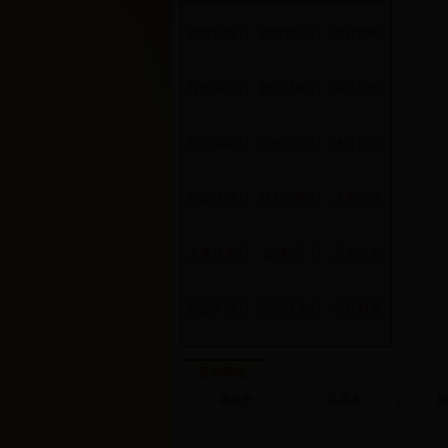
政府职能
│
政府领导
│
政府机构
行政许可
│
政策法规
│
依法行政
政府会议
│
工作报告
│
决算报告
资金使用
│
政府采购
│
人事管理
人事任免
│
公 务 员
│
卫生文化
民生工程
│
劳动就业
│
公开制度
县市网站
塔城市
|
乌苏市
|
额