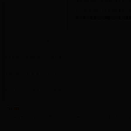
·
塔城地区深化行政审批制度改革实
政府职能
│
政府领导
│
政府机构
·
关于取消和调整行政审批事项的决定(
·
关于第九批取消和调整由行署所属
行政许可
│
政策法规
│
依法行政
政府会议
│
工作报告
│
决算报告
资金使用
│
政府采购
│
人事管理
人事任免
│
公 务 员
│
卫生文化
民生工程
│
劳动就业
│
公开制度
县市网站
塔城市
|
乌苏市
|
额敏县
|
沙湾县
|