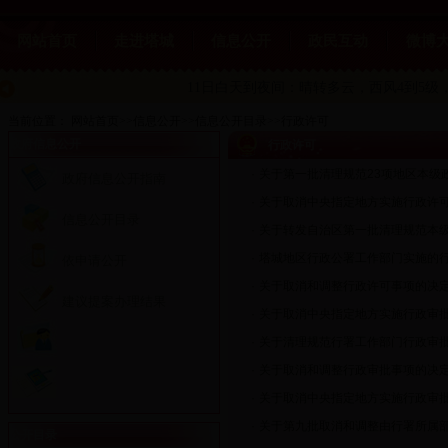
网站首页
走进塔城
信息公开
政民互动
微博
11日白天到夜间：晴转多云
，西风4到5级，
当前位置：
网站首页
>>
信息公开
>>
信息公开目录
>>
行政许可
政府信息公开
行政许可
·
关于第一批清理规范23项地区本级
政府信息公开指南
·
关于取消中央指定地方实施行政许
信息公开目录
·
关于转发自治区第一批清理规范本
·
塔城地区行政公署工作部门实施的
依申请公开
·
关于取消和调整行政许可事项的决
建议提案办理结果
·
关于取消中央指定地方实施行政审
·
关于清理规范行署工作部门行政审
·
关于取消和调整行政审批事项的决
·
关于取消中央指定地方实施行政审
·
关于第九批取消和调整由行署所属
公开目录