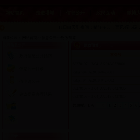
网站首页
走进塔城
信息公开
政民互动
微博
11日白天到夜间：晴转多云
，西风4到5级，
当前位置：
网站首页
>>
信息公开
>>
财政预算
政府信息公开
财政预算
索引号
政府信息公开指南
68270107－3-04_A/2018-0528001
信息公开目录
tcdqzf-04_A/2018-0427001
tcdqzf-04_A/2018-0427002
依申请公开
68270107－3-04_A/2018-0427036
建议提案办理结果
68270107－3-04_A/2018-0427035
共380条
1/76
上页
1
2
3
4
5
6
.
公开目录