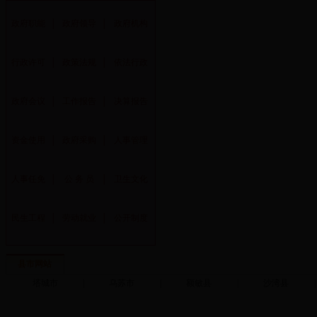
政府职能
│
政府领导
│
政府机构
行政许可
│
政策法规
│
依法行政
政府会议
│
工作报告
│
决算报告
资金使用
│
政府采购
│
人事管理
人事任免
│
公 务 员
│
卫生文化
民生工程
│
劳动就业
│
公开制度
县市网站
塔城市
|
乌苏市
|
额敏县
|
沙湾县
|