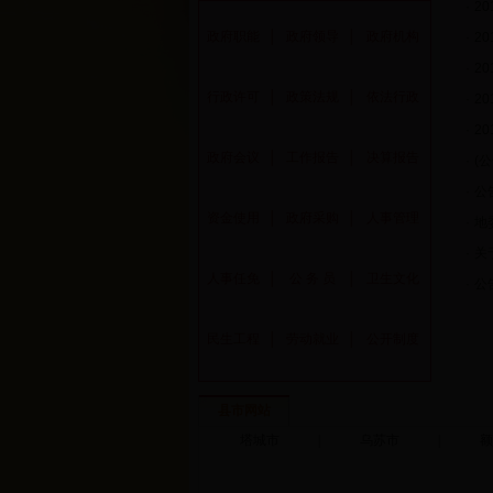
·
2
政府职能
│
政府领导
│
政府机构
·
2
·
2
行政许可
│
政策法规
│
依法行政
·
2
·
2
政府会议
│
工作报告
│
决算报告
·
(
·
公
资金使用
│
政府采购
│
人事管理
·
地
·
关
人事任免
│
公 务 员
│
卫生文化
·
公
民生工程
│
劳动就业
│
公开制度
县市网站
塔城市
|
乌苏市
|
额