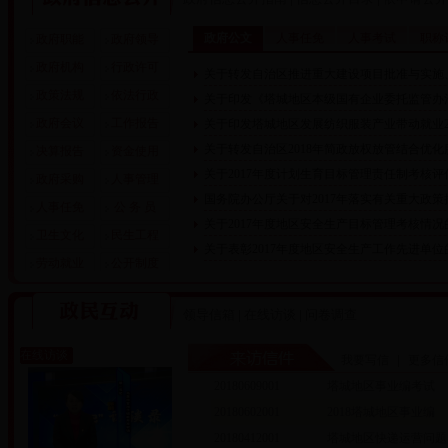
政府公文
人事任免
人事考试
职称
政府职能
政府领导
政府机构
行政许可
关于转发自治区推进重大建设项目批准与实施、
政策法规
依法行政
关于印发《塔城地区本级国有企业委托监管办
政府会议
工作报告
关于印发塔城地区发展纺织服装产业带动就业2
关于转发自治区2018年简政放权放管结合优
决算报告
资金使用
关于2017年度计划生育目标管理责任制考核
政府采购
人事管理
国务院办公厅关于对2017年落实有关重大政策
人事任免
公 务 员
关于2017年度地区安全生产目标管理考核情况
卫生文化
民生工程
关于表彰2017年度地区安全生产工作先进单位
劳动就业
公开制度
领导信箱
|
在线访谈
|
问卷调查
在线访谈
我要写信
|
更多信
20180609001
塔城地区事业编考试
20180602001
2018塔城地区事业编
20180412001
塔城地区快递运营问题