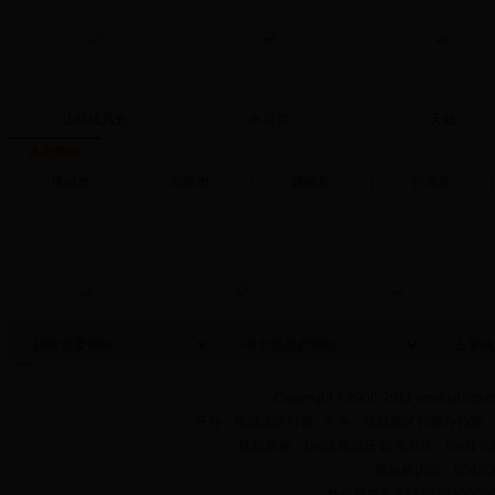
边防线风光
水与雪
天鹅
县市网站
塔城市
|
乌苏市
|
额敏县
|
沙湾县
|
Copyright ? 2006-2011 www.jxlccp.c
开办：塔城地区行署 主办：塔城地区行署办公室
版权所有：bet体育娱乐 联系方式：0901-622
网站标识码：654200