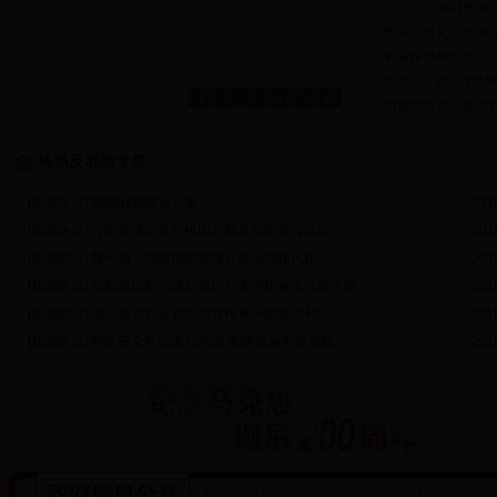
习近平主持召开中
■
李克强会见这些国
■
中国探月科技与“月
■
李克强：按实名制
■
1
2
3
4
5
6
胡春华出席全国东
■
塔城反邪教专栏
[新闻热点]
警惕邪教毒害儿童
201
■
[新闻热点]
云南省峨山县在校园开展反邪教宣传活动
201
■
[新闻热点]
陈一新：加快推进市域社会治理现代化
201
■
[新闻热点]
反邪教话剧《魂归何处》走进张掖市河西学院
201
■
[新闻热点]
浙江长兴县反邪流动宣传车开进新农村
201
■
[新闻热点]
网络安全意识更加全面 关键设施不容忽视
201
■
政府信息公开指南
|
信息公开目录
|
依申请公